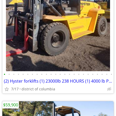
•
•
•
•
•
•
•
•
•
•
•
•
•
•
•
•
•
•
•
•
•
•
•
•
(2) Hyster forklifts (1) 23000lb 238 HOURS (1) 4000 lb Pneumatic Tires
7/17
district of columbia
$59,900