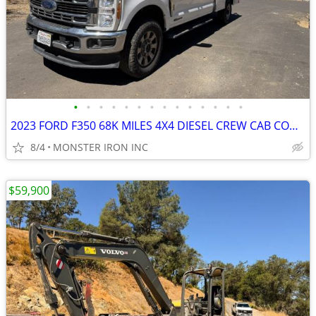
•
•
•
•
•
•
•
•
•
•
•
•
•
•
2023 FORD F350 68K MILES 4X4 DIESEL CREW CAB CONTRACTOR BODY
8/4
MONSTER IRON INC
$59,900