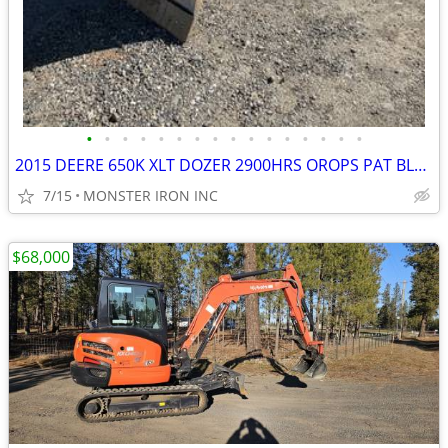
•
•
•
•
•
•
•
•
•
•
•
•
•
•
•
•
2015 DEERE 650K XLT DOZER 2900HRS OROPS PAT BLADE MS RIPPER
7/15
MONSTER IRON INC
$68,000