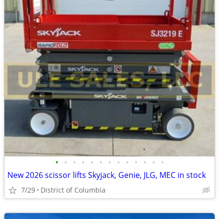
•
•
•
•
•
•
•
•
•
•
•
•
•
New 2026 scissor lifts Skyjack, Genie, JLG, MEC in stock
7/29
District of Columbia