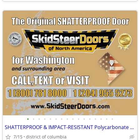
•
•
•
•
•
•
•
•
•
•
•
•
•
•
•
•
SHATTERPROOF & IMPACT-RESISTANT Polycarbonate Skid Steer Door Kits
7/15
district of columbia