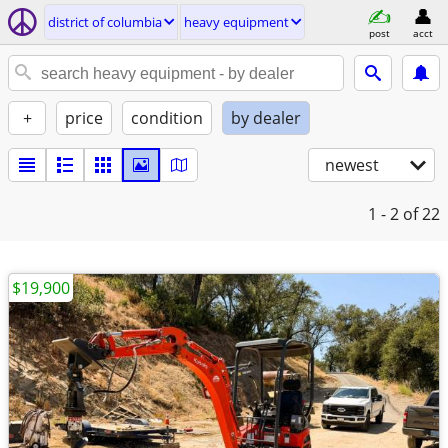
district of columbia
heavy equipment
post
acct
+
price
condition
by dealer
newest
1 - 2
of 22
$19,900