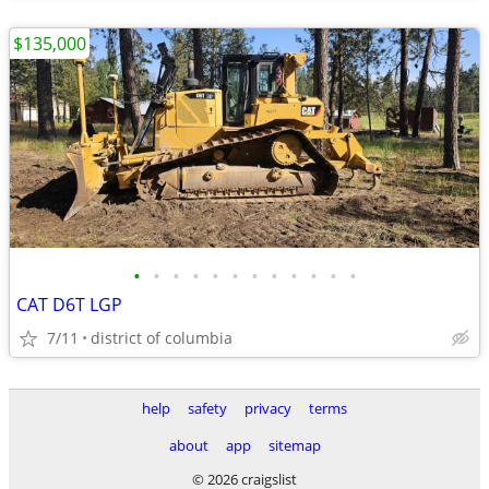
$135,000
•
•
•
•
•
•
•
•
•
•
•
•
CAT D6T LGP
7/11
district of columbia
help
safety
privacy
terms
about
app
sitemap
© 2026 craigslist