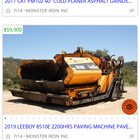
2011 CAT PM102 40" COLD PLANER ASPHALT GRINDER 2000HRS
7/14
MONSTER IRON INC
$59,900
•
•
•
•
•
•
•
•
•
•
•
•
•
•
•
•
•
•
•
•
•
•
•
•
2019 LEEBOY 8510E 2200HRS PAVING MACHINE PAVER CLEAN
7/14
MONSTER IRON INC