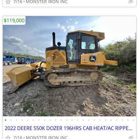
7/16
MONSTER IRON INC
$119,000
•
•
•
•
•
•
•
•
•
•
•
•
•
•
•
•
•
•
•
•
•
•
•
•
2022 DEERE 550K DOZER 196HRS CAB HEAT/AC RIPPER PAT BLADE LIKE NEW!
7/16
MONSTER IRON INC