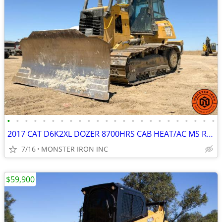
•
•
•
•
•
•
•
•
•
•
•
•
•
•
•
•
•
•
•
•
•
•
•
•
2017 CAT D6K2XL DOZER 8700HRS CAB HEAT/AC MS RIPPER PAT BLADE
7/16
MONSTER IRON INC
$59,900