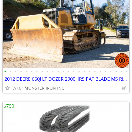
•
•
•
•
•
•
•
•
•
•
•
•
•
•
•
•
•
•
•
•
•
•
•
•
2012 DEERE 650J LT DOZER 2900HRS PAT BLADE MS RIPPER OROPS
7/16
MONSTER IRON INC
$799