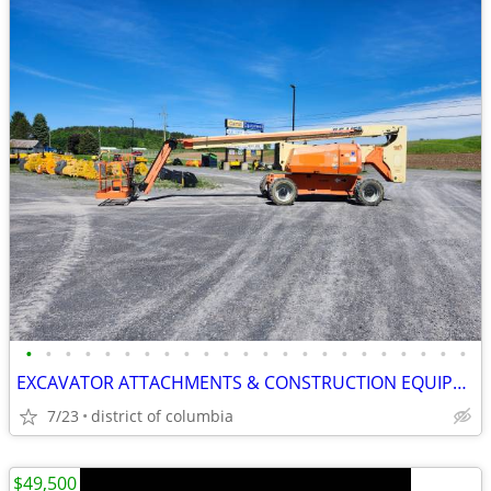
•
•
•
•
•
•
•
•
•
•
•
•
•
•
•
•
•
•
•
•
•
•
•
EXCAVATOR ATTACHMENTS & CONSTRUCTION EQUIPMENT ON SALE!!!
7/23
district of columbia
$49,500