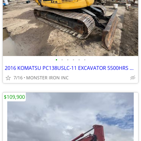
•
•
•
•
•
•
2016 KOMATSU PC138USLC-11 EXCAVATOR 5500HRS THUMB Q/C
7/16
MONSTER IRON INC
$109,900