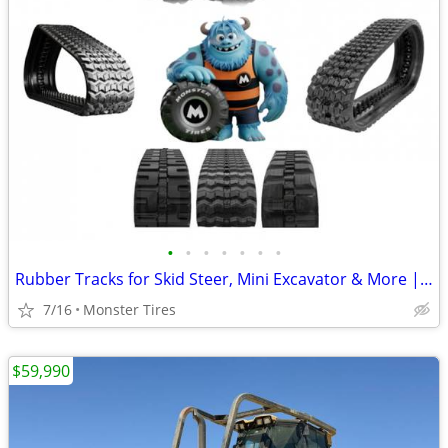
•
•
•
•
•
•
•
Rubber Tracks for Skid Steer, Mini Excavator & More | Best Prices
7/16
Monster Tires
$59,990