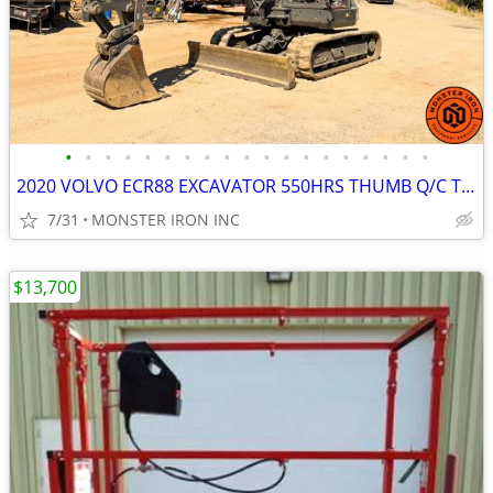
•
•
•
•
•
•
•
•
•
•
•
•
•
•
•
•
•
•
•
2020 VOLVO ECR88 EXCAVATOR 550HRS THUMB Q/C TIER 4 OROPS
7/31
MONSTER IRON INC
$13,700