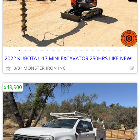
•
•
•
•
•
•
•
•
•
•
•
•
•
•
•
•
•
•
•
2022 KUBOTA U17 MINI EXCAVATOR 250HRS LIKE NEW!
8/8
MONSTER IRON INC
$49,900