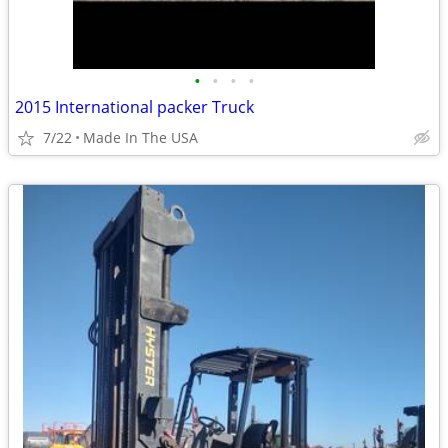
•
•
•
•
2015 International packer Truck
7/22
Made In The USA