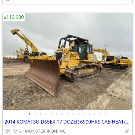
$119,900
•
•
•
•
•
•
•
•
•
•
•
•
•
•
•
2014 KOMATSU D65EX-17 DOZER 6900HRS CAB HEAT/AC PAT BLADE MS RIPPER
7/16
MONSTER IRON INC