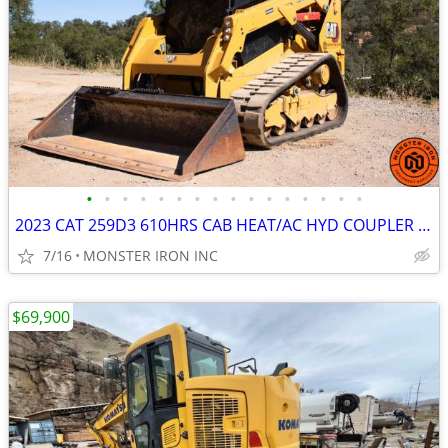
•
•
•
•
•
•
•
•
•
•
•
•
•
•
•
•
2023 CAT 259D3 610HRS CAB HEAT/AC HYD COUPLER WARRANTY
7/16
MONSTER IRON INC
$69,900