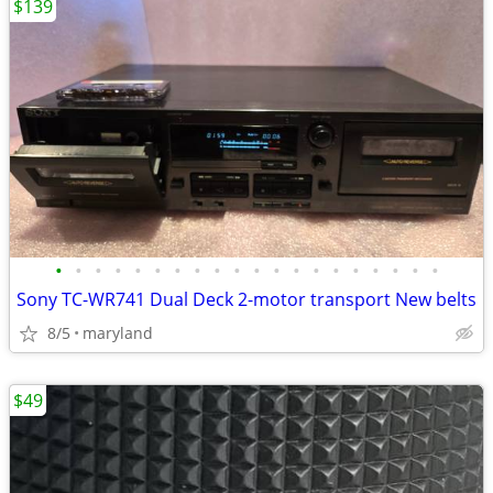
$139
•
•
•
•
•
•
•
•
•
•
•
•
•
•
•
•
•
•
•
•
Sony TC-WR741 Dual Deck 2-motor transport New belts
8/5
maryland
$49