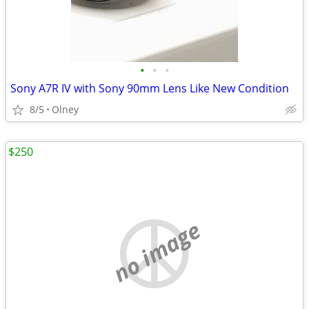
•
•
•
Sony A7R IV with Sony 90mm Lens Like New Condition
8/5
Olney
$250
no image