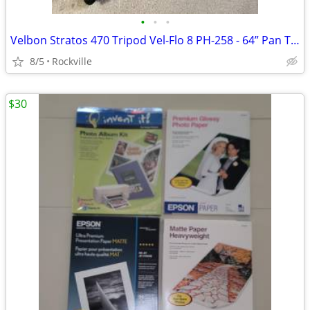
•
•
•
Velbon Stratos 470 Tripod Vel-Flo 8 PH-258 - 64” Pan Tilt Max
8/5
Rockville
$30