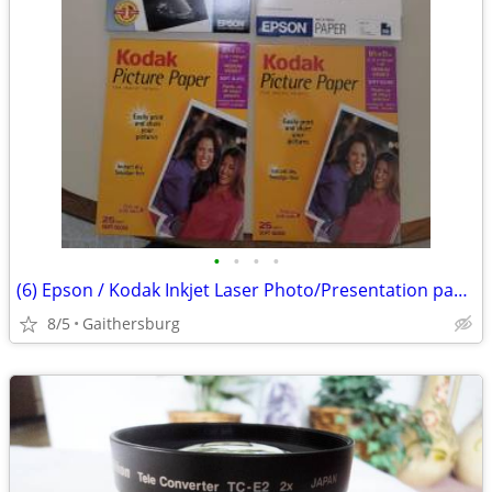
•
•
•
•
(6) Epson / Kodak Inkjet Laser Photo/Presentation paper lot
8/5
Gaithersburg