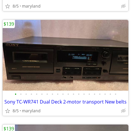
8/5
maryland
$139
•
•
•
•
•
•
•
•
•
•
•
•
•
•
•
•
•
•
•
•
Sony TC-WR741 Dual Deck 2-motor transport New belts
8/5
maryland
$139