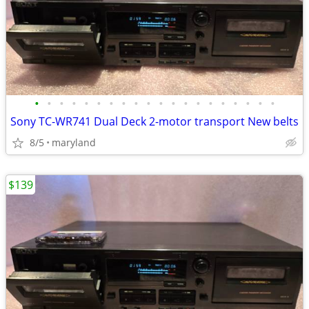
•
•
•
•
•
•
•
•
•
•
•
•
•
•
•
•
•
•
•
•
Sony TC-WR741 Dual Deck 2-motor transport New belts
8/5
maryland
$139