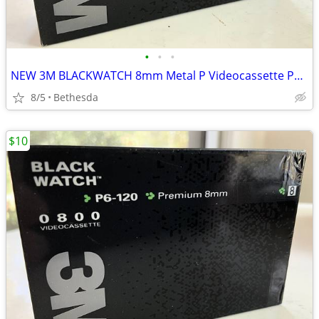
•
•
•
NEW 3M BLACKWATCH 8mm Metal P Videocassette P6-120 Video Tape
8/5
Bethesda
$10