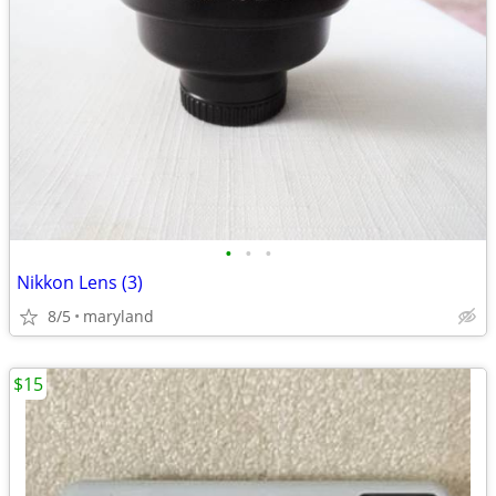
•
•
•
Nikkon Lens (3)
8/5
maryland
$15