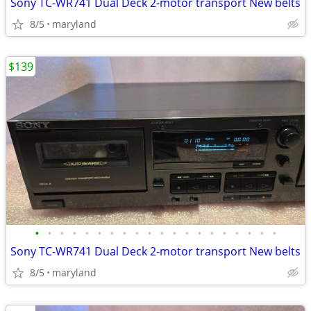
Sony TC-WR741 Dual Deck 2-motor transport New belts
8/5
maryland
$139
•
•
•
•
•
•
•
•
•
•
•
•
•
•
•
•
•
•
•
•
Sony TC-WR741 Dual Deck 2-motor transport New belts
8/5
maryland