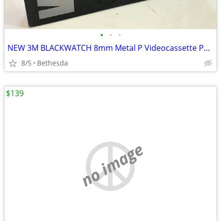
•
•
•
NEW 3M BLACKWATCH 8mm Metal P Videocassette P6-120 Video Tape
8/5
Bethesda
$139
no image