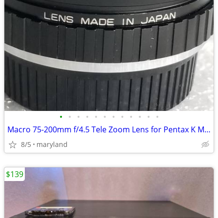
•
•
•
•
•
•
•
•
•
•
•
•
Macro 75-200mm f/4.5 Tele Zoom Lens for Pentax K Man
8/5
maryland
$139