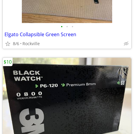
•
•
•
Elgato Collapsible Green Screen
8/6
Rockville
$10