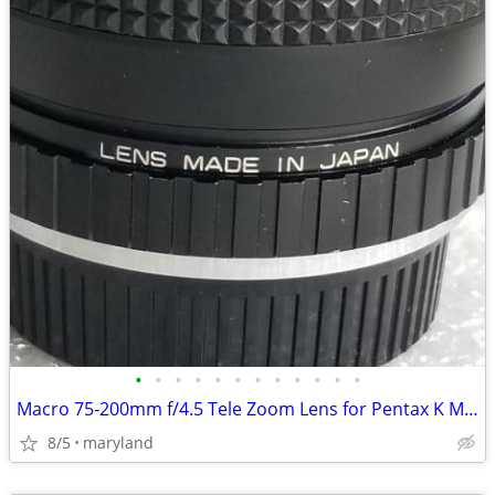
•
•
•
•
•
•
•
•
•
•
•
•
Macro 75-200mm f/4.5 Tele Zoom Lens for Pentax K Man
8/5
maryland