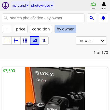
maryland
photo+video
post
acct
+
price
condition
by owner
newest
1
of 170
$3,500