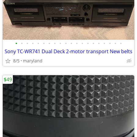
•
•
•
•
•
•
•
•
•
•
•
•
•
•
•
•
•
•
•
•
Sony TC-WR741 Dual Deck 2-motor transport New belts
8/5
maryland
$49