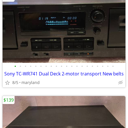
•
•
•
•
•
•
•
•
•
•
•
•
•
•
•
•
•
•
•
•
Sony TC-WR741 Dual Deck 2-motor transport New belts
8/5
maryland
$139