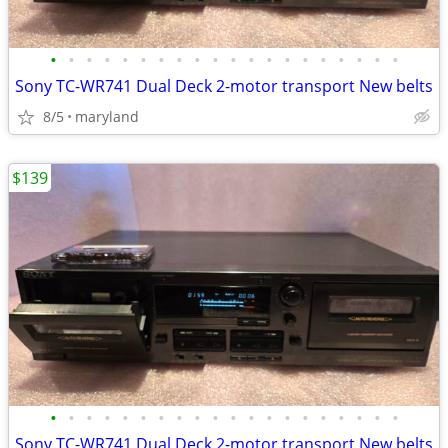
•
•
•
•
•
•
•
•
•
•
•
•
•
•
•
•
•
•
•
•
Sony TC-WR741 Dual Deck 2-motor transport New belts
8/5
maryland
$139
•
•
•
•
•
•
•
•
•
•
•
•
•
•
•
•
•
•
•
•
Sony TC-WR741 Dual Deck 2-motor transport New belts