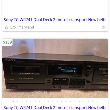
Sony TC-WR741 Dual Deck 2-motor transport New belts
8/5
maryland
$139
•
•
•
•
•
•
•
•
•
•
•
•
•
•
•
•
•
•
•
•
Sony TC-WR741 Dual Deck 2-motor transport New belts