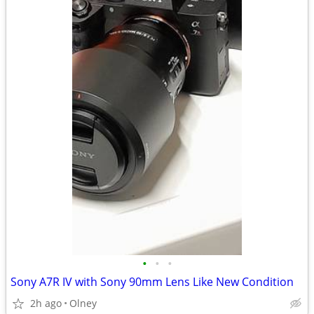
•
•
•
Sony A7R IV with Sony 90mm Lens Like New Condition
2h ago
Olney