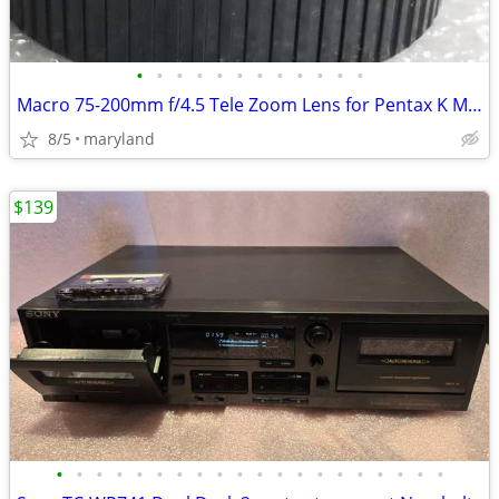
•
•
•
•
•
•
•
•
•
•
•
•
Macro 75-200mm f/4.5 Tele Zoom Lens for Pentax K Man
8/5
maryland
$139
•
•
•
•
•
•
•
•
•
•
•
•
•
•
•
•
•
•
•
•