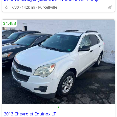
7/30
142k mi
Purcellville
$4,488
•
2013 Chevrolet Equinox LT