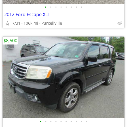
•
•
•
•
•
•
•
•
2012 Ford Escape XLT
7/31
106k mi
Purcellville
$8,500
•
•
•
•
•
•
•
•
•
•