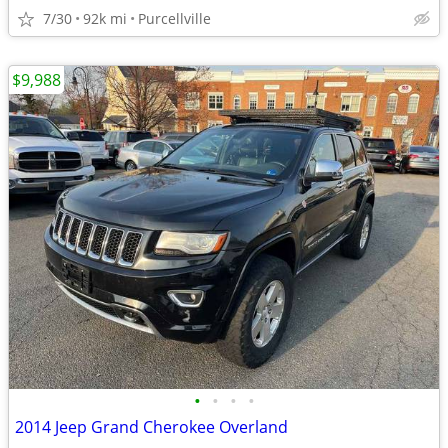
7/30
92k mi
Purcellville
$9,988
•
•
•
•
2014 Jeep Grand Cherokee Overland