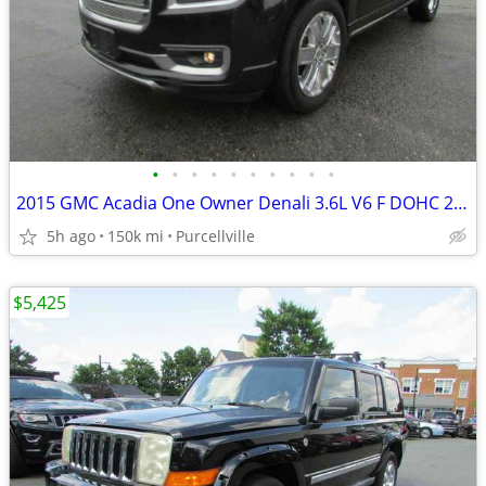
•
•
•
•
•
•
•
•
•
•
2015 GMC Acadia One Owner Denali 3.6L V6 F DOHC 24V
5h ago
150k mi
Purcellville
$5,425