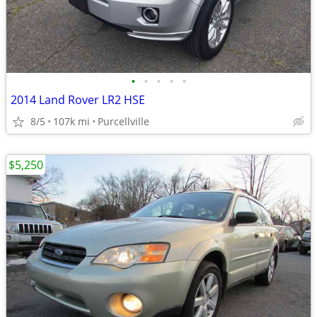
•
•
•
•
•
2014 Land Rover LR2 HSE
8/5
107k mi
Purcellville
$5,250