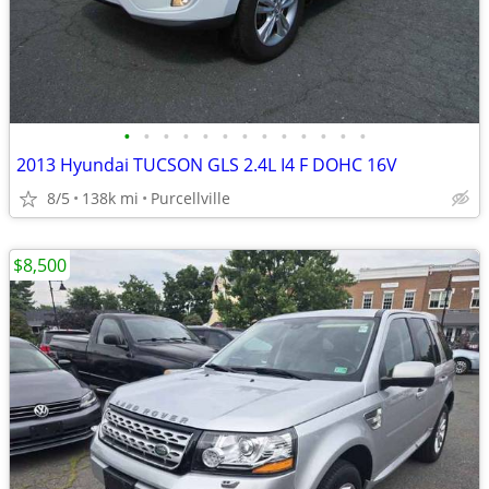
•
•
•
•
•
•
•
•
•
•
•
•
•
2013 Hyundai TUCSON GLS 2.4L I4 F DOHC 16V
8/5
138k mi
Purcellville
$8,500