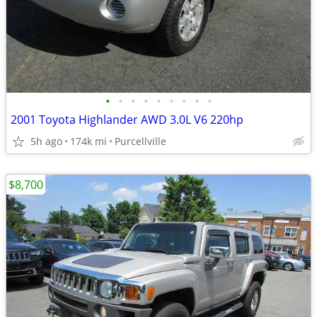
•
•
•
•
•
•
•
•
•
2001 Toyota Highlander AWD 3.0L V6 220hp
5h ago
174k mi
Purcellville
$8,700