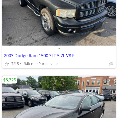
•
2003 Dodge Ram 1500 SLT 5.7L V8 F
7/15
134k mi
Purcellville
$8,325