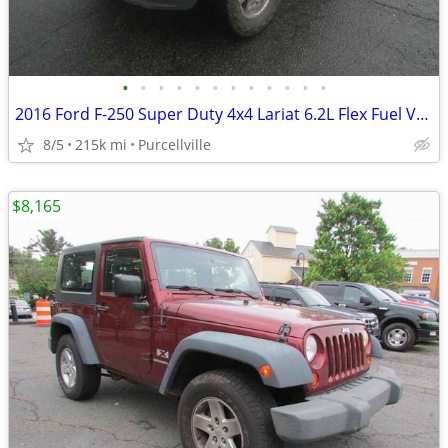
•
•
•
•
•
•
•
•
•
•
•
•
2016 Ford F-250 Super Duty 4x4 Lariat 6.2L Flex Fuel V8 385hp
8/5
215k mi
Purcellville
$8,165