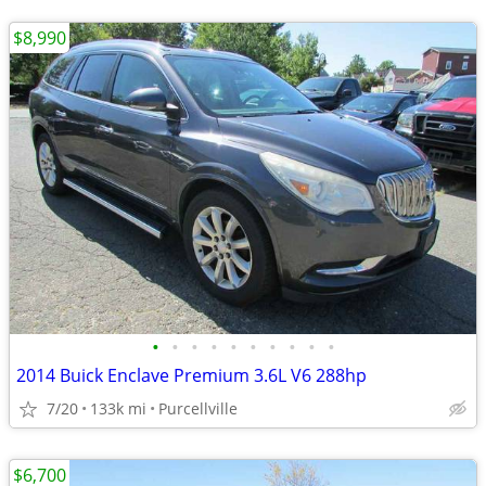
$8,990
•
•
•
•
•
•
•
•
•
•
2014 Buick Enclave Premium 3.6L V6 288hp
7/20
133k mi
Purcellville
$6,700