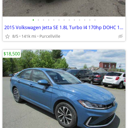
•
•
•
•
•
•
•
•
•
•
•
•
•
2015 Volkswagen Jetta SE 1.8L Turbo I4 170hp DOHC 16V
8/5
141k mi
Purcellville
$18,500