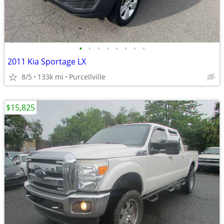
•
•
•
•
•
•
•
•
2011 Kia Sportage LX
8/5
133k mi
Purcellville
$15,825