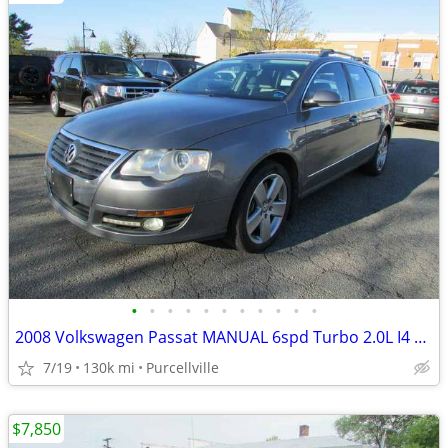
•
•
•
•
•
•
•
•
•
•
•
2008 Volkswagen Passat MANUAL 6spd Turbo 2.0L I4 F DOHC 16V
7/19
130k mi
Purcellville
$7,850