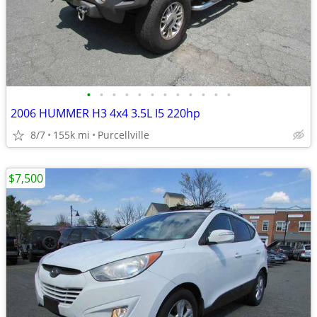
•
•
•
•
•
•
•
•
•
•
•
•
2006 HUMMER H3 4x4 3.5L I5 220hp
8/7
155k mi
Purcellville
$7,500