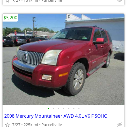
7/27
151k mi
Purcellville
$3,200
•
•
•
•
•
•
•
2008 Mercury Mountaineer AWD 4.0L V6 F SOHC
7/27
225k mi
Purcellville