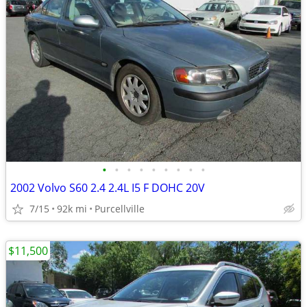
•
•
•
•
•
•
•
•
•
2002 Volvo S60 2.4 2.4L I5 F DOHC 20V
7/15
92k mi
Purcellville
$11,500