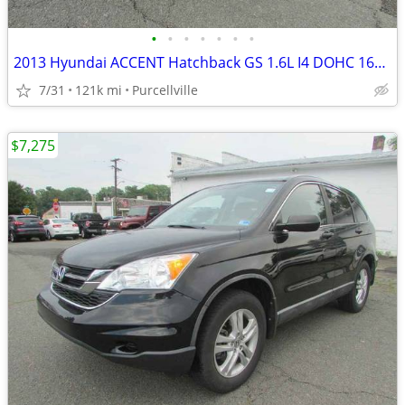
•
•
•
•
•
•
•
2013 Hyundai ACCENT Hatchback GS 1.6L I4 DOHC 16V 138hp
7/31
121k mi
Purcellville
$7,275