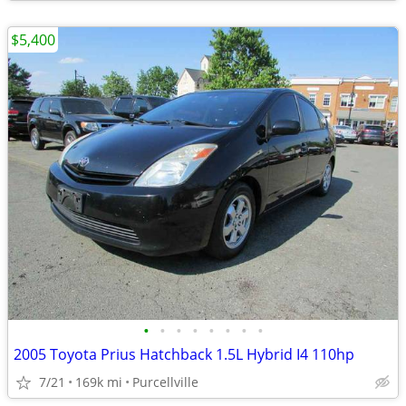
$5,400
•
•
•
•
•
•
•
•
2005 Toyota Prius Hatchback 1.5L Hybrid I4 110hp
7/21
169k mi
Purcellville