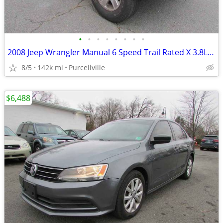
•
•
•
•
•
•
•
•
2008 Jeep Wrangler Manual 6 Speed Trail Rated X 3.8L V6 F OHV
8/5
142k mi
Purcellville
$6,488