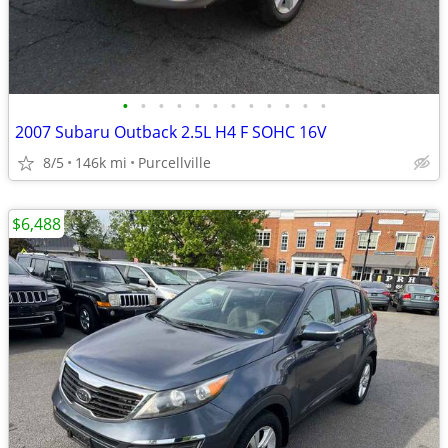
•
•
•
•
•
•
•
•
•
•
•
•
2007 Subaru Outback 2.5L H4 F SOHC 16V
8/5
146k mi
Purcellville
$6,488