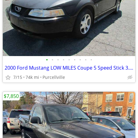
•
•
•
•
•
•
•
•
•
2000 Ford Mustang LOW MILES Coupe 5 Speed Stick 3.8 V6 1-Owner
7/15
74k mi
Purcellville
$7,850