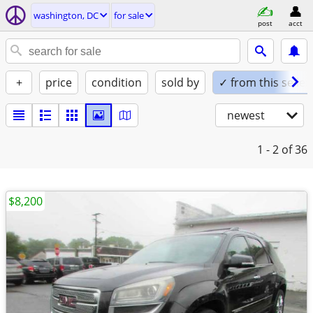
washington, DC
for sale
post
acct
+
price
condition
sold by
✓ from this seller
newest
1 - 2
of 36
$8,200