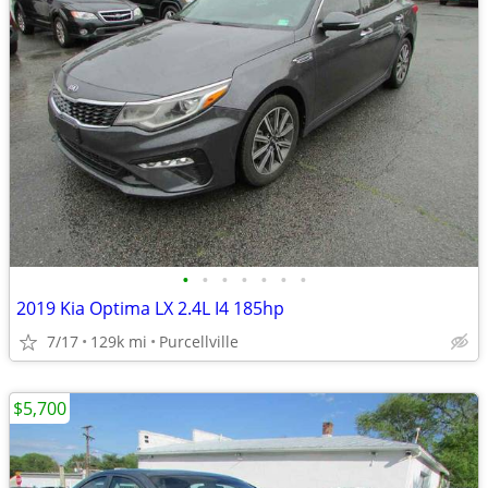
•
•
•
•
•
•
•
2019 Kia Optima LX 2.4L I4 185hp
7/17
129k mi
Purcellville
$5,700