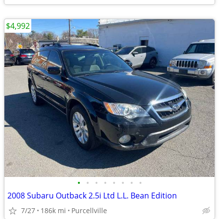
$4,992
•
•
•
•
•
•
•
•
2008 Subaru Outback 2.5i Ltd L.L. Bean Edition
7/27
186k mi
Purcellville