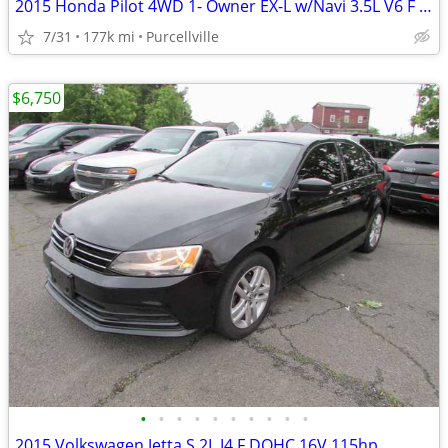
2015 Honda Pilot 4WD 1- Owner EX-L w/Navi 3.5L V6 F SOHC 24V
7/31
177k mi
Purcellville
$6,750
•
•
•
•
•
•
•
•
•
•
2015 Volkswagen Jetta S 2L I4 F DOHC 16V 115hp