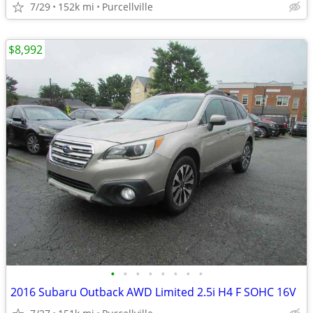
7/29
152k mi
Purcellville
$8,992
•
•
•
•
•
•
•
•
2016 Subaru Outback AWD Limited 2.5i H4 F SOHC 16V