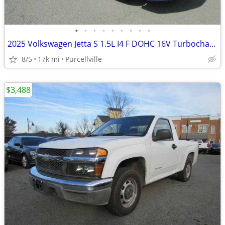
•
•
•
•
•
•
•
•
•
2025 Volkswagen Jetta S 1.5L I4 F DOHC 16V Turbocharger
8/5
17k mi
Purcellville
$3,488