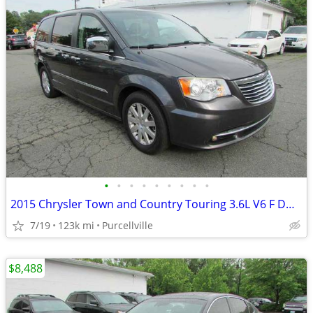
•
•
•
•
•
•
•
•
•
2015 Chrysler Town and Country Touring 3.6L V6 F DOHC 24V
7/19
123k mi
Purcellville
$8,488