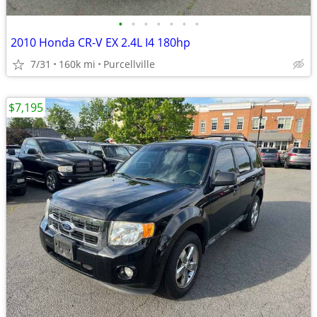
•
•
•
•
•
•
•
2010 Honda CR-V EX 2.4L I4 180hp
7/31
160k mi
Purcellville
$7,195