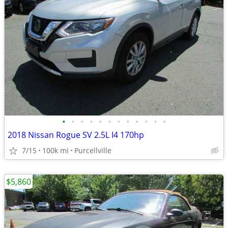
•
•
•
•
•
•
•
•
•
•
•
•
2018 Nissan Rogue SV 2.5L I4 170hp
7/15
100k mi
Purcellville
$5,860