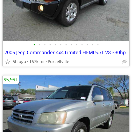
•
•
•
•
•
•
•
•
•
•
•
•
•
2006 Jeep Commander 4x4 Limited HEMI 5.7L V8 330hp
5h ago
167k mi
Purcellville
$5,991