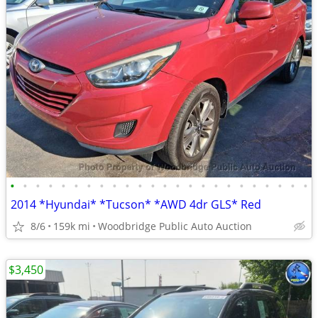
•
•
•
•
•
•
•
•
•
•
•
•
•
•
•
•
•
•
•
•
•
•
•
•
2014 *Hyundai* *Tucson* *AWD 4dr GLS* Red
8/6
159k mi
Woodbridge Public Auto Auction
$3,450