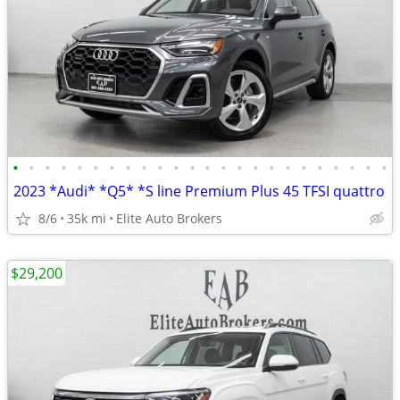
•
•
•
•
•
•
•
•
•
•
•
•
•
•
•
•
•
•
•
•
•
•
•
•
2023 *Audi* *Q5* *S line Premium Plus 45 TFSI quattro
8/6
35k mi
Elite Auto Brokers
$29,200