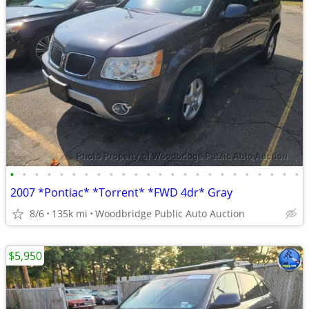
•
•
•
•
•
•
•
•
•
•
•
•
•
•
•
•
•
•
•
•
•
•
•
•
2007 *Pontiac* *Torrent* *FWD 4dr* Gray
8/6
135k mi
Woodbridge Public Auto Auction
$5,950