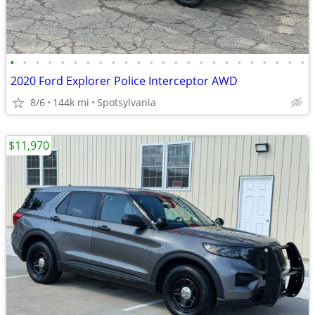
•
•
•
•
•
•
•
•
•
•
•
•
•
•
•
•
•
•
•
•
•
•
•
•
2020 Ford Explorer Police Interceptor AWD
8/6
144k mi
Spotsylvania
$11,970