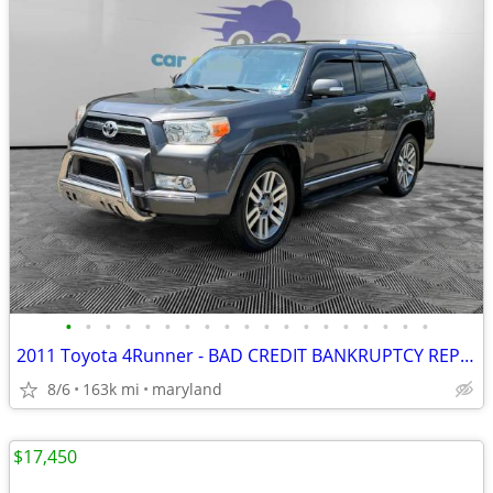
•
•
•
•
•
•
•
•
•
•
•
•
•
•
•
•
•
•
•
2011 Toyota 4Runner - BAD CREDIT BANKRUPTCY REPO SSI RETIRED APPROVED
8/6
163k mi
maryland
$17,450