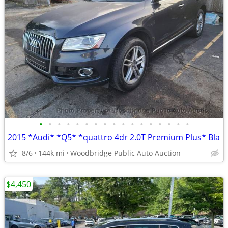
•
•
•
•
•
•
•
•
•
•
•
•
•
•
•
•
•
2015 *Audi* *Q5* *quattro 4dr 2.0T Premium Plus* Bla
8/6
144k mi
Woodbridge Public Auto Auction
$4,450