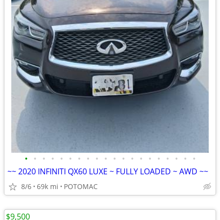
•
•
•
•
•
•
•
•
•
•
•
•
•
•
•
•
•
•
•
•
~~ 2020 INFINITI QX60 LUXE ~ FULLY LOADED ~ AWD ~~
8/6
69k mi
POTOMAC
$9,500