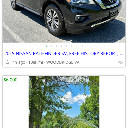
•
•
•
•
•
•
•
•
2019 NISSAN PATHFINDER SV, FREE HISTORY REPORT, NICE
4h ago
108k mi
WOODBRIDGE VA
$6,000