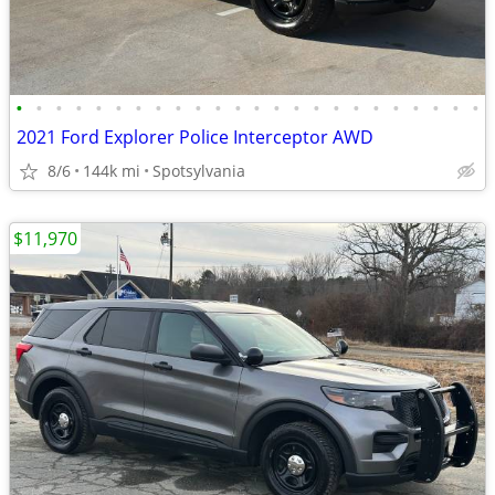
•
•
•
•
•
•
•
•
•
•
•
•
•
•
•
•
•
•
•
•
•
•
•
•
2021 Ford Explorer Police Interceptor AWD
8/6
144k mi
Spotsylvania
$11,970