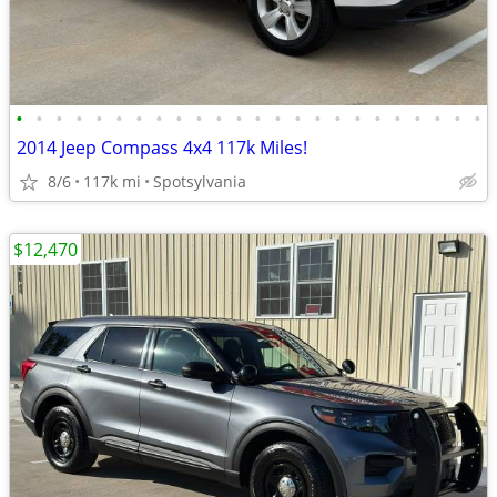
•
•
•
•
•
•
•
•
•
•
•
•
•
•
•
•
•
•
•
•
•
•
•
•
2014 Jeep Compass 4x4 117k Miles!
8/6
117k mi
Spotsylvania
$12,470