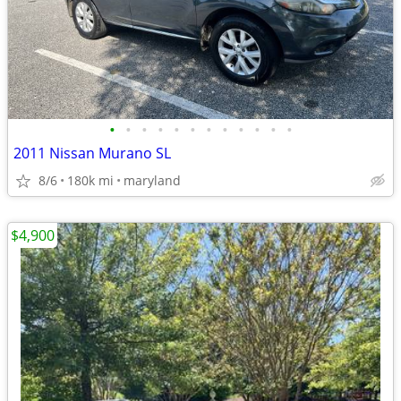
•
•
•
•
•
•
•
•
•
•
•
•
2011 Nissan Murano SL
8/6
180k mi
maryland
$4,900