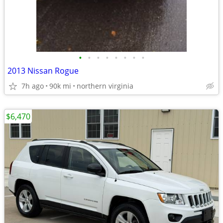
•
•
•
•
•
•
•
•
2013 Nissan Rogue
7h ago
90k mi
northern virginia
$6,470