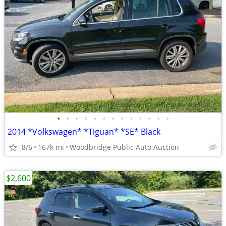
•
•
•
•
•
•
•
•
•
•
•
•
•
2014 *Volkswagen* *Tiguan* *SE* Black
8/6
167k mi
Woodbridge Public Auto Auction
$2,600