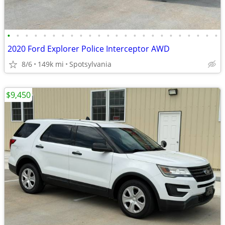
•
•
•
•
•
•
•
•
•
•
•
•
•
•
•
•
•
•
•
•
•
•
•
•
2020 Ford Explorer Police Interceptor AWD
8/6
149k mi
Spotsylvania
$9,450