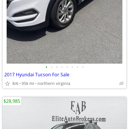
•
•
•
•
•
•
•
•
2017 Hyundai Tucson For Sale
8/6
95k mi
northern virginia
$28,985