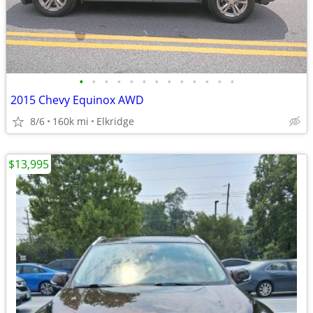
•
•
•
•
•
•
•
•
•
•
•
•
•
2015 Chevy Equinox AWD
8/6
160k mi
Elkridge
$13,995