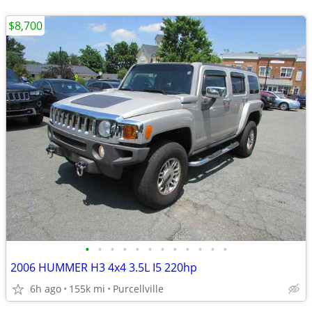
$8,700
•
•
•
•
•
•
•
•
•
•
•
•
2006 HUMMER H3 4x4 3.5L I5 220hp
6h ago
155k mi
Purcellville