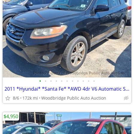
•
•
•
•
•
•
•
•
•
•
•
2011 *Hyundai* *Santa Fe* *AWD 4dr V6 Automatic SE*
8/6
172k mi
Woodbridge Public Auto Auction
$4,950