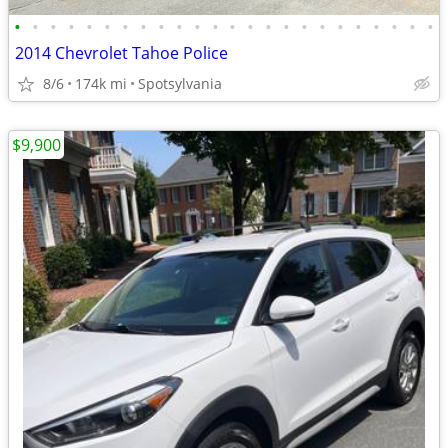
•
•
•
•
•
•
•
•
•
•
•
•
•
•
•
•
•
•
•
•
•
•
•
•
2014 Chevrolet Tahoe Police
8/6
174k mi
Spotsylvania
$9,900