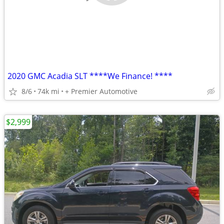
2020 GMC Acadia SLT ****We Finance! ****
8/6
74k mi
+ Premier Automotive
$2,999