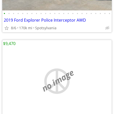
•
•
•
•
•
•
•
•
•
•
•
•
•
•
•
•
•
•
•
•
•
•
•
•
2019 Ford Explorer Police Interceptor AWD
8/6
170k mi
Spotsylvania
$9,470
no image