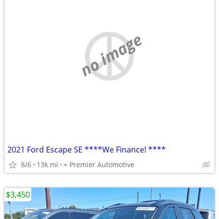
no image
2021 Ford Escape SE ****We Finance! ****
8/6
13k mi
+ Premier Automotive
$3,450