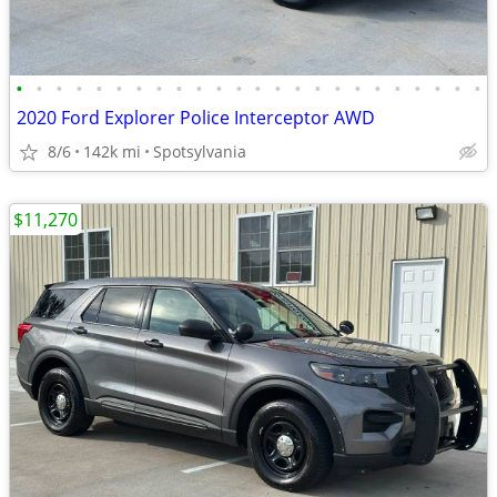
•
•
•
•
•
•
•
•
•
•
•
•
•
•
•
•
•
•
•
•
•
•
•
•
2020 Ford Explorer Police Interceptor AWD
8/6
142k mi
Spotsylvania
$11,270