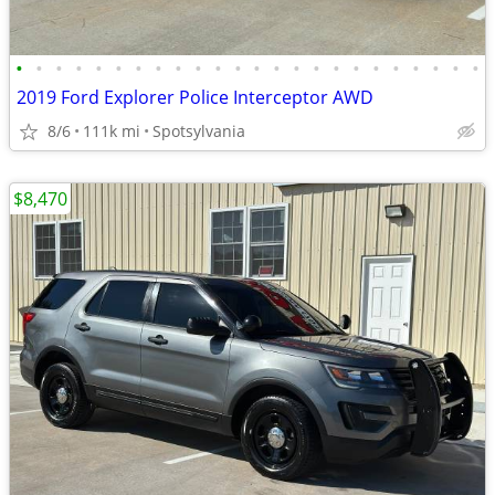
•
•
•
•
•
•
•
•
•
•
•
•
•
•
•
•
•
•
•
•
•
•
•
•
2019 Ford Explorer Police Interceptor AWD
8/6
111k mi
Spotsylvania
$8,470