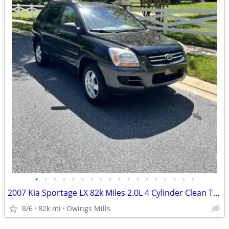
•
•
•
•
•
•
•
•
•
•
•
•
•
•
•
•
•
•
2007 Kia Sportage LX 82k Miles 2.0L 4 Cylinder Clean Title Great Shape
8/6
82k mi
Owings Mills