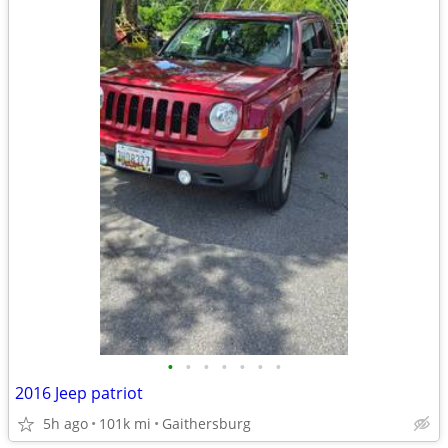
•
•
•
•
•
•
•
2016 Jeep patriot
5h ago
101k mi
Gaithersburg