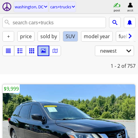
washington, DC
cars+trucks
post
acct
+
price
sold by
SUV
model year
fuel
newest
1 - 2
of 757
$9,999