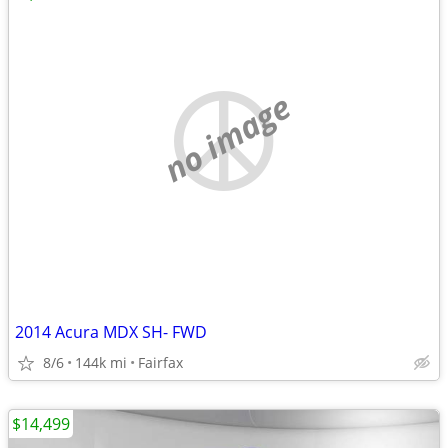
no image
2014 Acura MDX SH- FWD
8/6
144k mi
Fairfax
$14,499