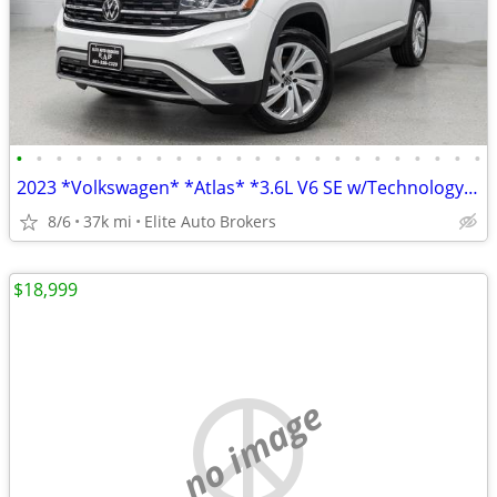
•
•
•
•
•
•
•
•
•
•
•
•
•
•
•
•
•
•
•
•
•
•
•
•
2023 *Volkswagen* *Atlas* *3.6L V6 SE w/Technology 4MOT
8/6
37k mi
Elite Auto Brokers
$18,999
no image