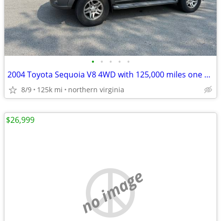
•
•
•
•
•
2004 Toyota Sequoia V8 4WD with 125,000 miles one owner
8/9
125k mi
northern virginia
$26,999
no image