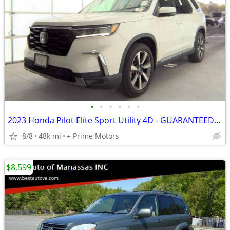
•
•
•
•
•
•
2023 Honda Pilot Elite Sport Utility 4D - GUARANTEED APPROVAL FOR EVERYONE!!!
8/8
48k mi
+ Prime Motors
$8,599