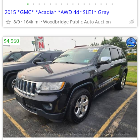
•
•
•
•
•
•
•
•
•
•
•
•
•
•
•
•
2015 *GMC* *Acadia* *AWD 4dr SLE1* Gray
8/9
164k mi
Woodbridge Public Auto Auction
$4,950