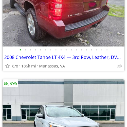
•
•
•
•
•
•
•
•
•
•
•
•
•
•
•
•
•
•
2008 Chevrolet Tahoe LT 4X4 — 3rd Row, Leather, DVD, Clean Title — $3,
8/8
186k mi
Manassas, VA
$8,995