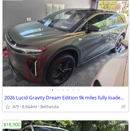
•
•
•
•
•
•
2026 Lucid Gravity Dream Edition 9k miles fully loaded #10 of 450
8/9
8,944mi
Bethesda
$18,900