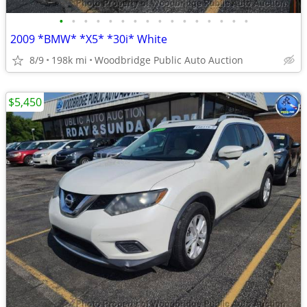
•
•
•
•
•
•
•
•
•
•
•
•
•
•
•
•
2009 *BMW* *X5* *30i* White
8/9
198k mi
Woodbridge Public Auto Auction
$5,450