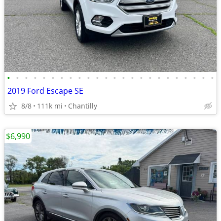
•
•
•
•
•
•
•
•
•
•
•
•
•
•
•
•
•
•
•
•
•
•
•
•
2019 Ford Escape SE
8/8
111k mi
Chantilly
$6,990