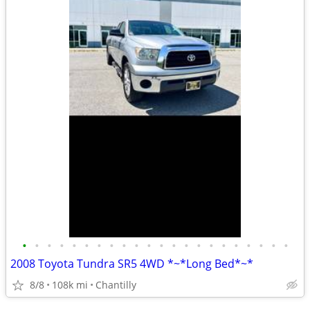
•
•
•
•
•
•
•
•
•
•
•
•
•
•
•
•
•
•
•
•
•
•
2008 Toyota Tundra SR5 4WD *~*Long Bed*~*
8/8
108k mi
Chantilly