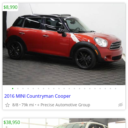
$8,990
•
•
•
•
•
•
•
•
•
•
•
•
•
•
•
•
•
•
•
•
•
2016 MINI Countryman Cooper
8/8
79k mi
+ Precise Automotive Group
$38,950