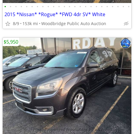
•
•
•
•
•
•
•
•
•
•
•
•
•
•
•
•
•
•
•
•
•
•
•
•
2015 *Nissan* *Rogue* *FWD 4dr SV* White
8/9
153k mi
Woodbridge Public Auto Auction
$5,950