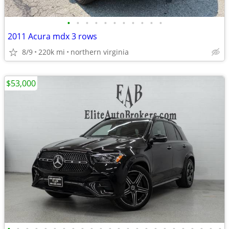
•
•
•
•
•
•
•
•
•
•
•
2011 Acura mdx 3 rows
8/9
220k mi
northern virginia
$53,000