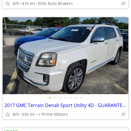
8/9
41k mi
Elite Auto Brokers
•
•
•
•
•
•
•
2017 GMC Terrain Denali Sport Utility 4D - GUARANTEED APPROVAL FOR EVERYONE!!!
8/9
65k mi
+ Prime Motors