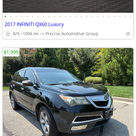
•
•
•
•
•
•
•
•
•
•
•
•
•
•
•
•
•
•
•
•
•
•
•
•
2017 INFINITI QX60 Luxury
8/9
100k mi
+ Precise Automotive Group
$1,999