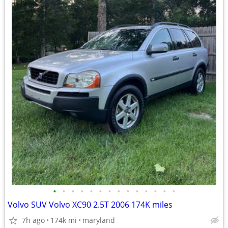
•
•
•
•
•
•
•
•
•
•
•
•
•
•
Volvo SUV Volvo XC90 2.5T 2006 174K miles
7h ago
174k mi
maryland