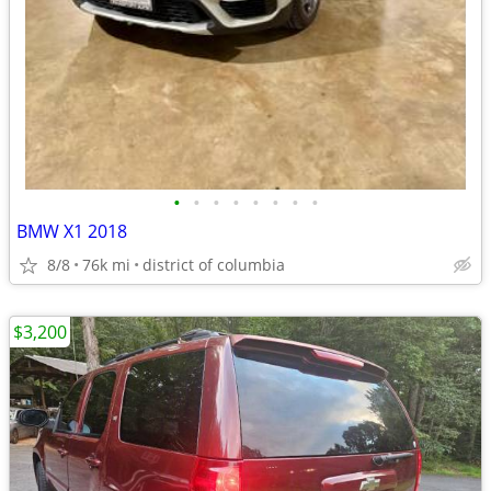
•
•
•
•
•
•
•
•
BMW X1 2018
8/8
76k mi
district of columbia
$3,200