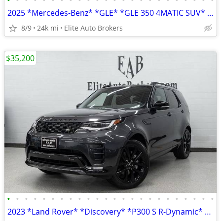
•
•
•
•
•
•
•
•
•
•
•
•
•
•
•
•
•
•
•
•
•
•
•
•
2025 *Mercedes-Benz* *GLE* *GLE 350 4MATIC SUV* Obsi
8/9
24k mi
Elite Auto Brokers
$35,200
•
•
•
•
•
•
•
•
•
•
•
•
•
•
•
•
•
•
•
•
•
•
•
•
2023 *Land Rover* *Discovery* *P300 S R-Dynamic* Car