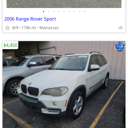
•
•
•
•
•
•
•
•
•
2006 Range Rover Sport
8/9
178k mi
Manassas
$4,450