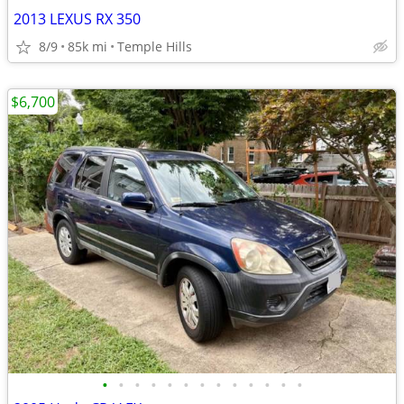
2013 LEXUS RX 350
8/9
85k mi
Temple Hills
$6,700
•
•
•
•
•
•
•
•
•
•
•
•
•