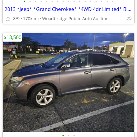
•
•
•
•
•
•
•
•
•
•
•
•
•
•
•
•
•
2013 *Jeep* *Grand Cherokee* *4WD 4dr Limited* Black
8/9
170k mi
Woodbridge Public Auto Auction
$13,500
•
•
•