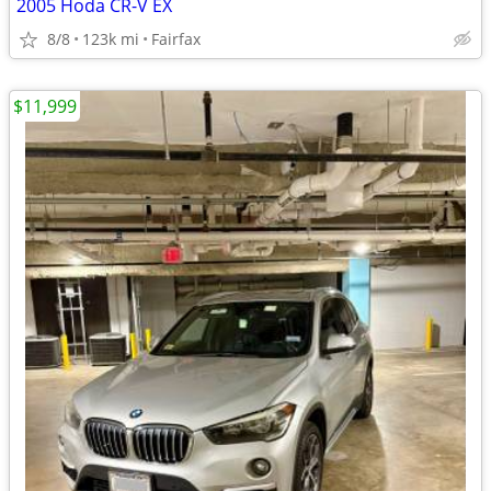
2005 Hoda CR-V EX
8/8
123k mi
Fairfax
$11,999