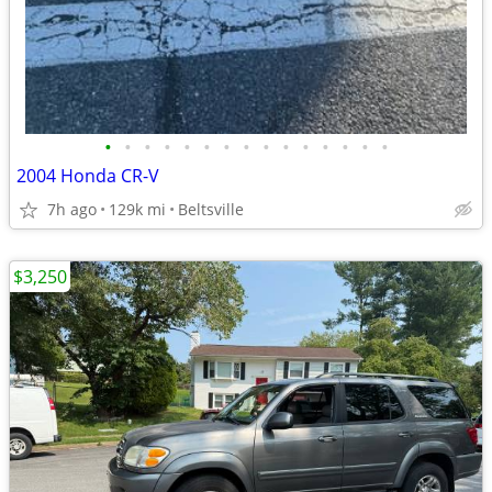
•
•
•
•
•
•
•
•
•
•
•
•
•
•
•
2004 Honda CR-V
7h ago
129k mi
Beltsville
$3,250