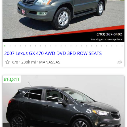
•
•
•
•
•
•
•
•
•
•
•
•
•
•
•
•
•
•
•
•
•
•
•
•
2007 Lexus GX 470 AWD DVD 3RD ROW SEATS
8/8
238k mi
MANASSAS
$10,811