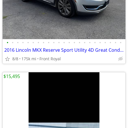
•
•
•
•
•
•
•
•
•
•
•
•
•
•
•
•
•
•
•
•
•
•
•
2016 Lincoln MKX Reserve Sport Utility 4D Great Condition - $6,990 (Fr
8/8
175k mi
Front Royal
$15,495