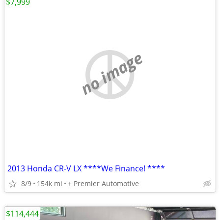
$7,999
no image
2013 Honda CR-V LX ****We Finance! ****
8/9
154k mi
+ Premier Automotive
$114,444