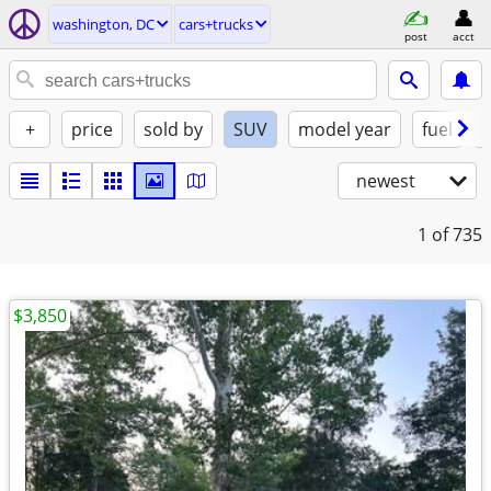
washington, DC
cars+trucks
post
acct
+
price
sold by
SUV
model year
fuel
newest
1
of 735
$3,850