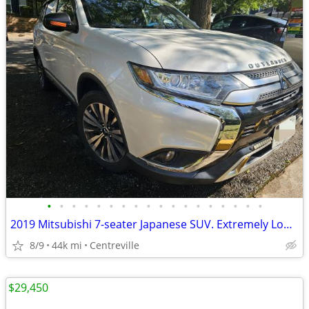
•
•
•
•
•
•
•
•
•
•
•
•
•
•
•
•
•
•
2019 Mitsubishi 7-seater Japanese SUV. Extremely Low-milage. Direct sale by the
8/9
44k mi
Centreville
$29,450