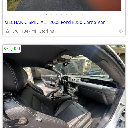
•
•
•
•
•
•
•
•
MECHANIC SPECIAL - 2005 Ford E250 Cargo Van
8/6
134k mi
Sterling
$31,000