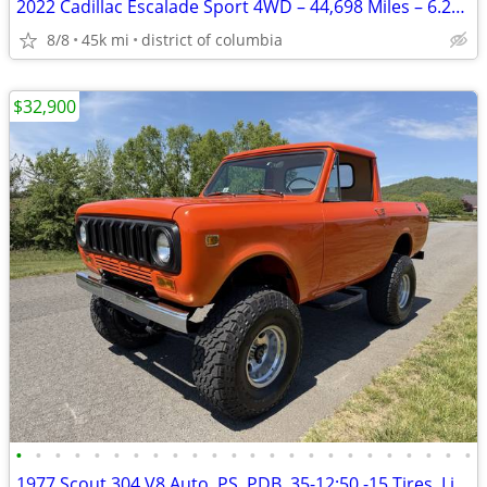
2022 Cadillac Escalade Sport 4WD – 44,698 Miles – 6.2L V8 – Loaded
8/8
45k mi
district of columbia
$32,900
•
•
•
•
•
•
•
•
•
•
•
•
•
•
•
•
•
•
•
•
•
•
•
•
1977 Scout 304 V8 Auto, PS, PDB, 35-12:50 -15 Tires, Lift, Show Truck