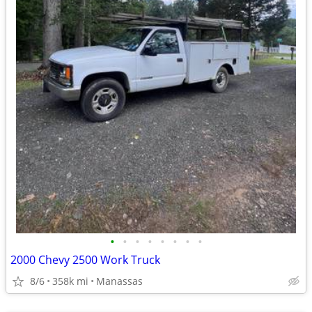
•
•
•
•
•
•
•
•
2000 Chevy 2500 Work Truck
8/6
358k mi
Manassas