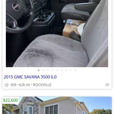
•
•
•
•
•
•
•
•
•
2015 GMC SAVANA 3500 6.0
8/8
62k mi
ROCKVILLE
$22,600