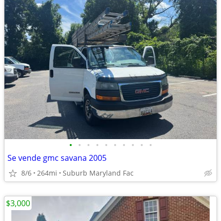
•
•
•
•
•
•
•
•
•
•
Se vende gmc savana 2005
8/6
264mi
Suburb Maryland Fac
$3,000