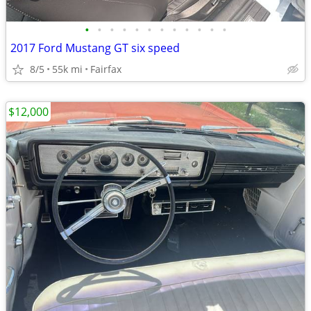
•
•
•
•
•
•
•
•
•
•
•
•
2017 Ford Mustang GT six speed
8/5
55k mi
Fairfax
$12,000