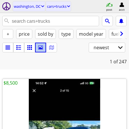
washington, DC
cars+trucks
post
acct
+
price
sold by
type
model year
fuel
newest
1
of 247
$8,500