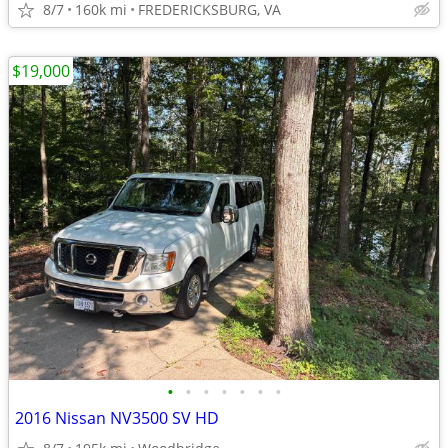
8/7
160k mi
FREDERICKSBURG, VA
$19,000
•
•
•
•
•
•
•
2016 Nissan NV3500 SV HD