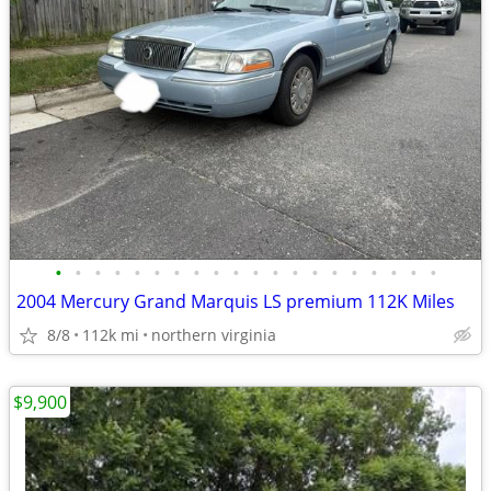
•
•
•
•
•
•
•
•
•
•
•
•
•
•
•
•
•
•
•
•
2004 Mercury Grand Marquis LS premium 112K Miles
8/8
112k mi
northern virginia
$9,900