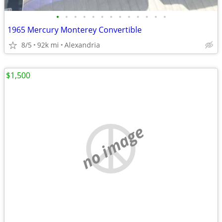
•
•
•
•
•
•
•
•
•
•
•
•
•
1965 Mercury Monterey Convertible
8/5
92k mi
Alexandria
$1,500
no image