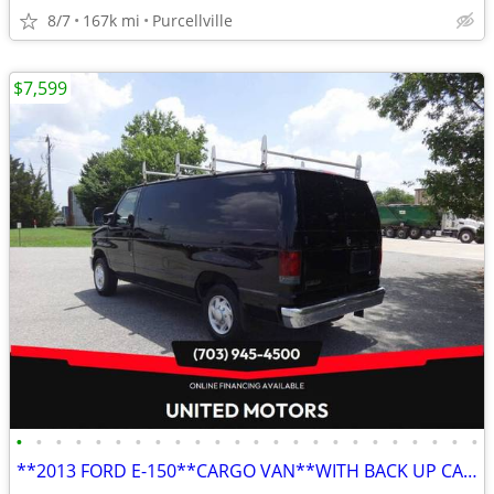
8/7
167k mi
Purcellville
$7,599
•
•
•
•
•
•
•
•
•
•
•
•
•
•
•
•
•
•
•
•
•
•
•
•
**2013 FORD E-150**CARGO VAN**WITH BACK UP CAMERA