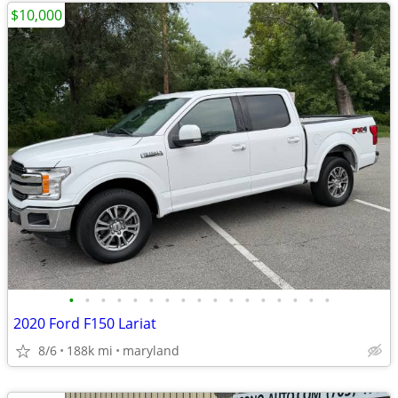
$10,000
•
•
•
•
•
•
•
•
•
•
•
•
•
•
•
•
•
2020 Ford F150 Lariat
8/6
188k mi
maryland