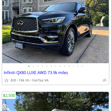
•
•
•
•
•
•
•
•
•
•
•
•
•
Infiniti QX80 LUXE AWD 73.9k miles
8/8
74k mi
Fairfax VA
$2,500