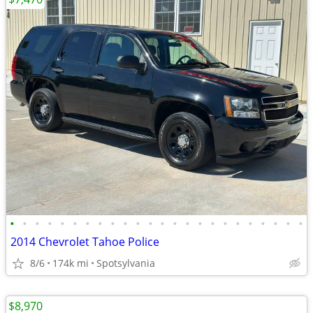
•
•
•
•
•
•
•
•
•
•
•
•
•
•
•
•
•
•
•
•
•
•
•
•
2014 Chevrolet Tahoe Police
8/6
174k mi
Spotsylvania
$8,970