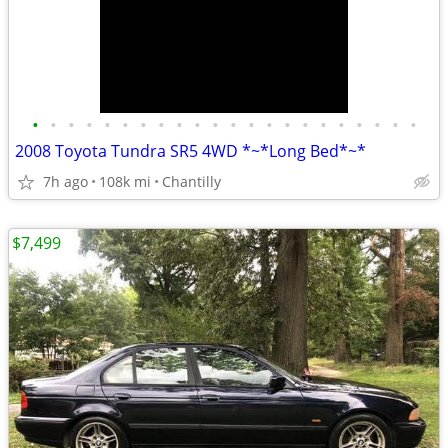
•
•
•
•
•
•
•
•
•
•
•
•
•
•
•
•
•
•
•
•
•
•
2008 Toyota Tundra SR5 4WD *~*Long Bed*~*
7h ago
108k mi
Chantilly
$7,499