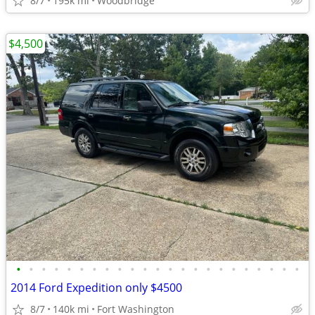
8/7
195k mi
Woodbridge
$4,500
•
•
•
•
•
•
•
•
•
•
•
•
•
•
•
•
•
•
•
•
•
•
•
2014 Ford Expedition only $4500
8/7
140k mi
Fort Washington