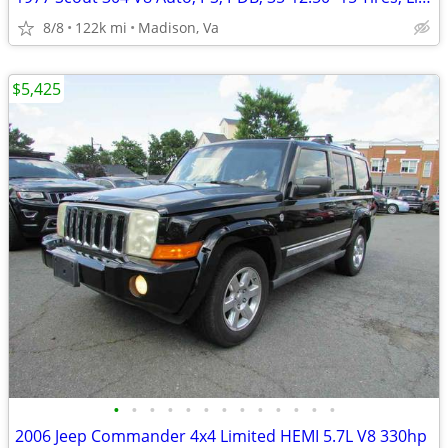
8/8
122k mi
Madison, Va
$5,425
•
•
•
•
•
•
•
•
•
•
•
•
•
2006 Jeep Commander 4x4 Limited HEMI 5.7L V8 330hp