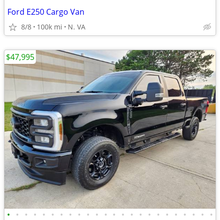
Ford E250 Cargo Van
8/8
100k mi
N. VA
$47,995
•
•
•
•
•
•
•
•
•
•
•
•
•
•
•
•
•
•
•
•
•
•
•
•