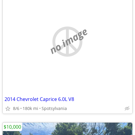
no image
2014 Chevrolet Caprice 6.0L V8
8/6
180k mi
Spotsylvania
$10,000