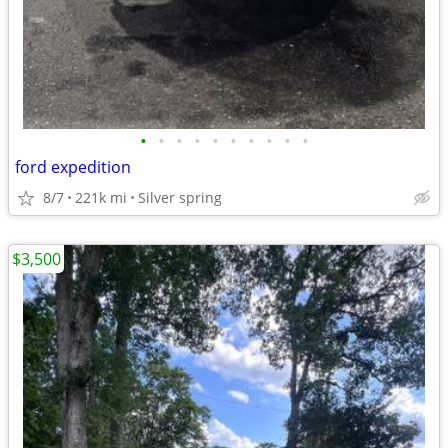
•
•
•
•
•
•
•
•
•
•
ford expedition
8/7
221k mi
Silver spring
$3,500