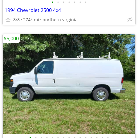
•
•
•
•
•
•
•
1994 Chevrolet 2500 4x4
8/8
274k mi
northern virginia
$5,000
•
•
•
•
•
•
•
•
•
•
•
•
•
•
•