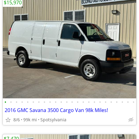
$15,970
•
•
•
•
•
•
•
•
•
•
•
•
•
•
•
•
•
•
•
•
•
•
•
•
2016 GMC Savana 3500 Cargo Van 98k Miles!
8/6
99k mi
Spotsylvania
$7,470