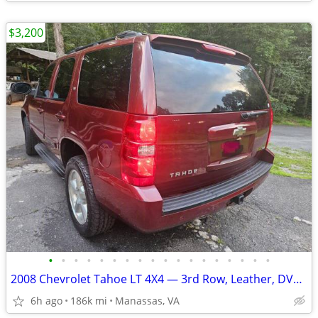
$3,200
•
•
•
•
•
•
•
•
•
•
•
•
•
•
•
•
•
•
2008 Chevrolet Tahoe LT 4X4 — 3rd Row, Leather, DVD, Clean Title — $3,
6h ago
186k mi
Manassas, VA