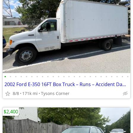
•
•
•
•
•
•
•
•
•
•
•
•
•
•
•
•
•
•
•
•
•
•
•
•
2002 Ford E-350 16FT Box Truck – Runs – Accident Damaged – Clear Title
8/8
171k mi
Tysons Corner
$2,400