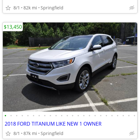
8/1
82k mi
Springfield
$13,450
•
•
•
•
•
•
•
•
•
•
•
•
•
•
•
•
•
•
•
•
•
•
•
•
2018 FORD TITANIUM LIKE NEW 1 OWNER
8/1
87k mi
Springfield