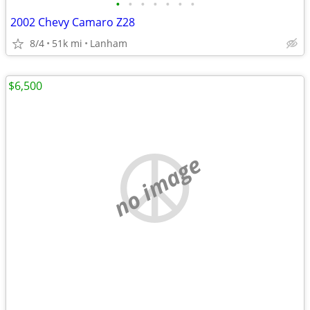
•
•
•
•
•
•
•
2002 Chevy Camaro Z28
8/4
51k mi
Lanham
$6,500
no image