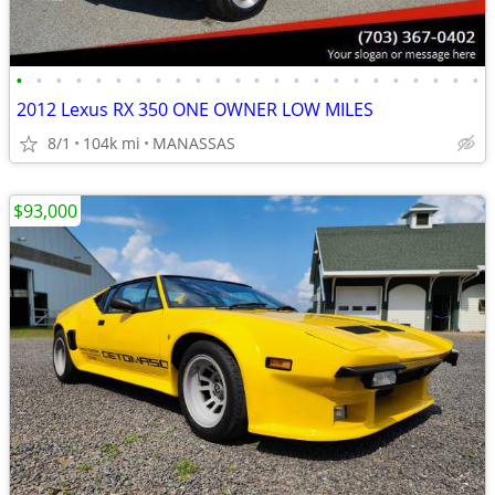
•
•
•
•
•
•
•
•
•
•
•
•
•
•
•
•
•
•
•
•
•
•
•
•
2012 Lexus RX 350 ONE OWNER LOW MILES
8/1
104k mi
MANASSAS
$93,000