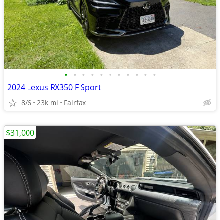
•
•
•
•
•
•
•
•
•
•
•
2024 Lexus RX350 F Sport
8/6
23k mi
Fairfax
$31,000