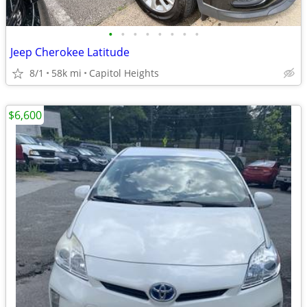
•
•
•
•
•
•
•
•
Jeep Cherokee Latitude
8/1
58k mi
Capitol Heights
$6,600