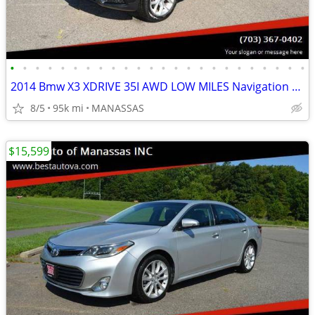
•
•
•
•
•
•
•
•
•
•
•
•
•
•
•
•
•
•
•
•
•
•
•
•
2014 Bmw X3 XDRIVE 35I AWD LOW MILES Navigation System
8/5
95k mi
MANASSAS
$15,599