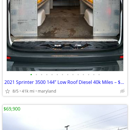
•
•
•
•
•
•
•
•
•
•
•
•
•
•
2021 Sprinter 3500 144” Low Roof Diesel 40k Miles – $13k Aluminum Upfi
8/5
41k mi
maryland
$69,900