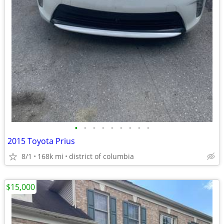
•
•
•
•
•
•
•
•
•
2015 Toyota Prius
8/1
168k mi
district of columbia
$15,000