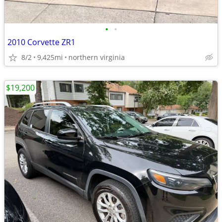
•
•
2010 Corvette ZR1
8/2
9,425mi
northern virginia
$19,200