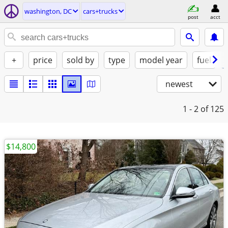
washington, DC
cars+trucks
post
acct
+
price
sold by
type
model year
fuel
newest
1 - 2
of 125
$14,800