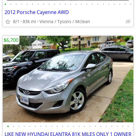
•
•
•
•
•
•
•
•
•
•
•
•
•
•
•
•
•
•
•
•
•
•
•
•
2012 Porsche Cayenne AWD
8/1
83k mi
Vienna / Tysons / Mclean
$6,700
•
•
•
•
•
•
•
•
•
•
•
•
•
•
•
•
•
•
•
•
•
•
•
LIKE NEW HYUNDAI ELANTRA 81K MILES ONLY 1 OWNER