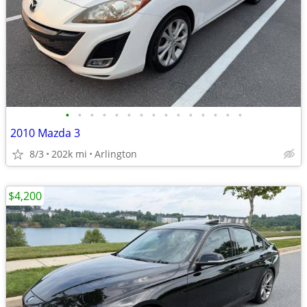
•
•
•
•
•
•
•
•
•
•
•
•
•
•
•
2010 Mazda 3
8/3
202k mi
Arlington
$4,200