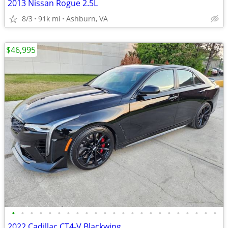
2013 Nissan Rogue 2.5L
8/3
91k mi
Ashburn, VA
$46,995
•
•
•
•
•
•
•
•
•
•
•
•
•
•
•
•
•
•
•
•
•
•
•
2022 Cadillac CT4-V Blackwing