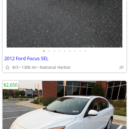
•
•
•
•
•
•
•
•
•
2012 Ford Focus SEL
8/3
130k mi
National Harbor
$2,650