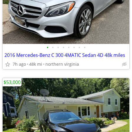
•
•
•
•
•
•
•
•
2016 Mercedes-Benz C 300 4MATIC Sedan 4D 48k miles
7h ago
48k mi
northern virginia
$53,000