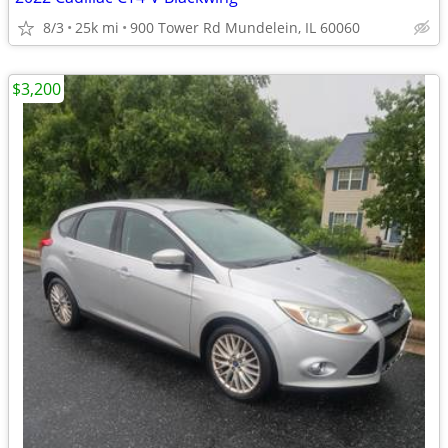
8/3
25k mi
900 Tower Rd Mundelein, IL 60060
$3,200