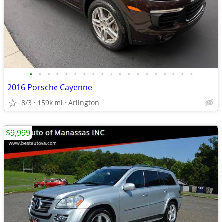
•
•
•
•
•
•
•
•
•
•
•
•
•
•
•
•
•
•
•
2016 Porsche Cayenne
8/3
159k mi
Arlington
$9,999