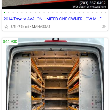
•
•
•
•
•
•
•
•
•
•
•
•
•
•
•
•
•
•
•
•
•
•
•
•
2014 Toyota AVALON LIMITED ONE OWNER LOW MILES Navigation System
8/5
79k mi
MANASSAS
$44,900