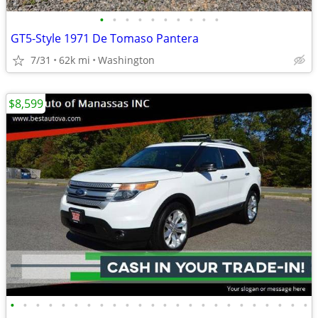
•
•
•
•
•
•
•
•
•
•
GT5-Style 1971 De Tomaso Pantera
7/31
62k mi
Washington
$8,599
•
•
•
•
•
•
•
•
•
•
•
•
•
•
•
•
•
•
•
•
•
•
•
•